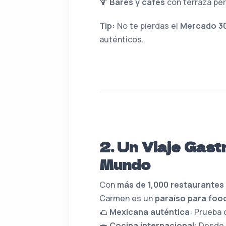
🍹
Bares y cafés
con terraza perf
Tip:
No te pierdas el
Mercado 3
auténticos.
2. Un Viaje Gast
Mundo
Con
más de 1,000 restaurantes
Carmen es un
paraíso para foo
🌮
Mexicana auténtica
: Prueba c
🍣
Cocina internacional
: Desde 