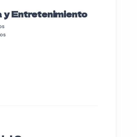
a y Entretenimiento
os
tos