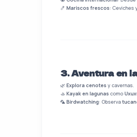
🍤
Mariscos frescos
: Ceviches y
3. Aventura en l
🌿
Explora cenotes
y cavernas.
🚣
Kayak en lagunas
como
Uxux
🦜
Birdwatching
: Observa
tucane