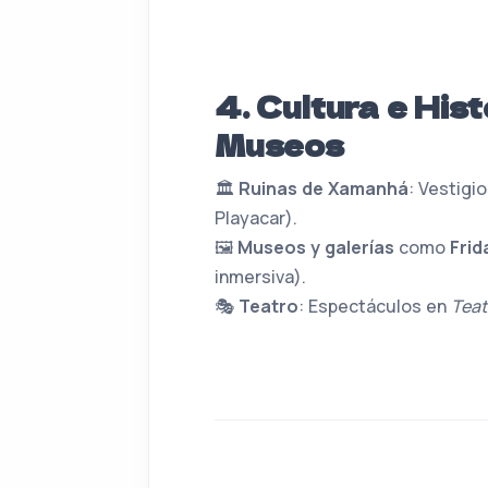
4. Cultura e Hist
Museos
🏛️
Ruinas de Xamanhá
: Vestigi
Playacar).
🖼️
Museos y galerías
como
Frid
inmersiva).
🎭
Teatro
: Espectáculos en
Teat