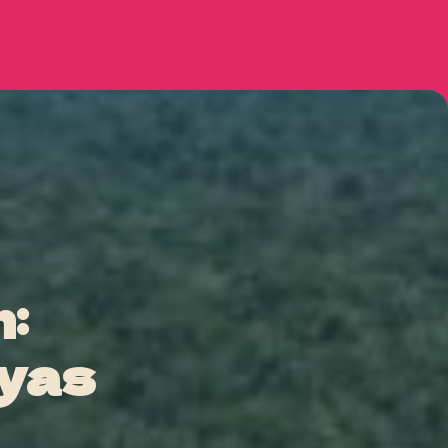
:
yas