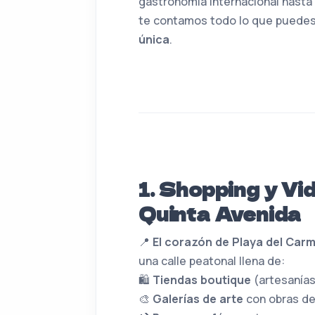
gastronomía internacional hasta 
te contamos todo lo que puedes 
única
.
1. Shopping y Vi
Quinta Avenida
📍
El corazón de Playa del Car
una calle peatonal llena de:
🛍️
Tiendas boutique
(artesanías,
🎨
Galerías de arte
con obras de 