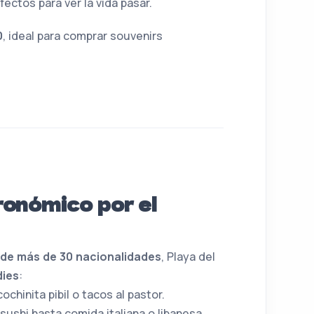
ectos para ver la vida pasar.
0
, ideal para comprar souvenirs
ronómico por el
 de más de 30 nacionalidades
, Playa del
dies
:
ochinita pibil o tacos al pastor.
sushi hasta comida italiana o libanesa.