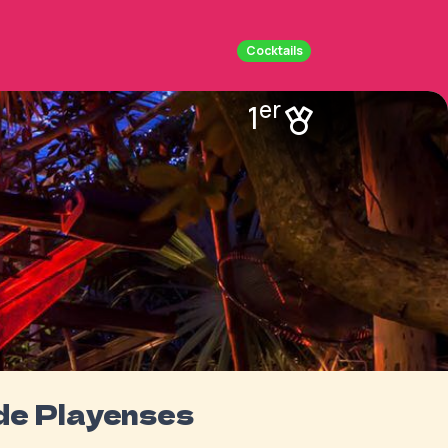
Cocktails
er
1
 de Playenses