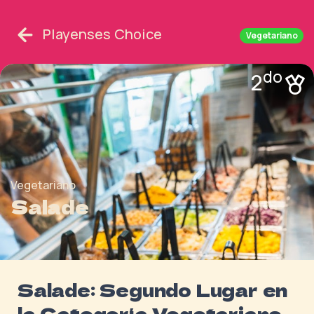
Playenses Choice
Vegetariano
do
2
Vegetariano
Salade
Salade: Segundo Lugar en
la Categoría Vegetariano