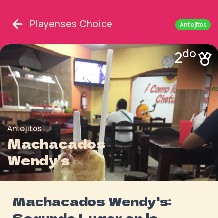
Playenses Choice
Antojitos
do
2
Antojitos
Machacados
Wendy’s
Machacados Wendy's:
Segundo Lugar en la