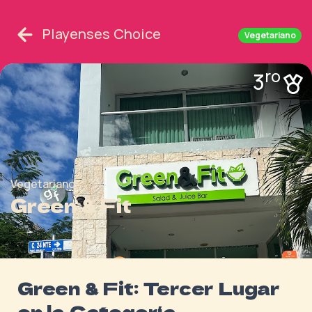
Playenses Choice
Vegetariano
ro
3
Vegetariano
Green & Fit
Green & Fit: Tercer Lugar
en la Categoría