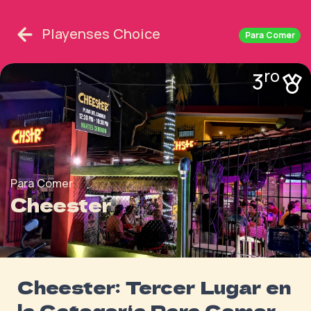
Playenses Choice
Para Comer
ro
3
Para Comer
Cheester
Cheester: Tercer Lugar en
la Categoría Para Comer