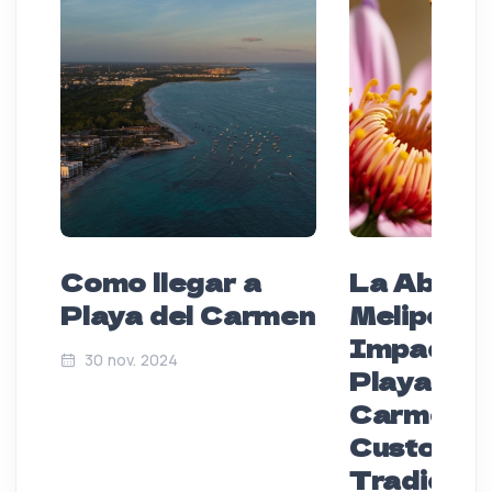
Como llegar a
La Abeja
Playa del Carmen
Melipona 
Impacto 
30 nov. 2024
Playa del
Carmen:
Custodios
Tradición