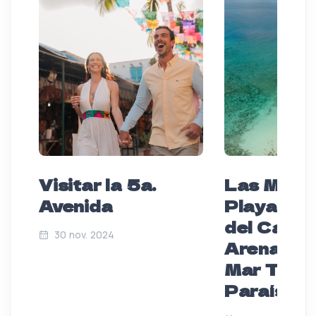
Visitar la 5a.
Las Mejo
Avenida
Playas de
del Carme
30 nov. 2024
Arena Bla
Mar Turq
Paraíso P